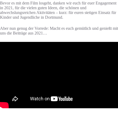
Bevor es mit dem Film losgeht, danken wir euch für euer Engagement
in 2021, für die vielen guten Ideen, die schönen und
abwechslungsreichen Aktivitäten – kurz: für euren stetigen Einsatz für
Kinder und Jugendliche in Dortmund.
Aber nun genug der Vorrede: Macht es euch gemütlich und genießt mit
uns die Beiträge aus 2021…