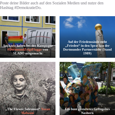
Poste deine Bilder auch auf den Sozialen Medien und nutze den
Hashtag #DemokratieDo.
Auf der Friedenssäule steht
Auch wir haben bei der Kampagne
„Frieden“ in den Sprachen der
#DortmundZeigtFlagge
von
Dortmunder Partnerstädte (Stand
SLADO mitgemacht
1989)
„The Flower Salesman“
Yazan
Ein bunt gestaltetes Geflügeltes
Halwani
Nashorn