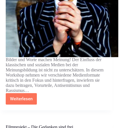
Bilder und Worte machen Meinung! Der Einfluss der
klassischen und sozialen Medien bei der
Meinungsbildung ist nicht zu unterschätzen. In diesem
Workshop nehmen wir verschiedene Medienformate
kritisch in den Fokus und hinterfragen, inwiefern sie
dazu beitragen, Vorurteile, Antisemitismus und
Rassismus…
Weiterlesen
Vorurteile
und
Rassismus
in
den
Medien
Filmprojekt – Die Gedanken sind frei