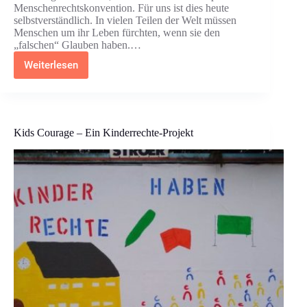
Menschenrechtskonvention. Für uns ist dies heute
selbstverständlich. In vielen Teilen der Welt müssen
Menschen um ihr Leben fürchten, wenn sie den
„falschen“ Glauben haben.…
Weiterlesen
Filmprojekt
–
Die
Gedanken
sind
frei
Kids Courage – Ein Kinderrechte-Projekt