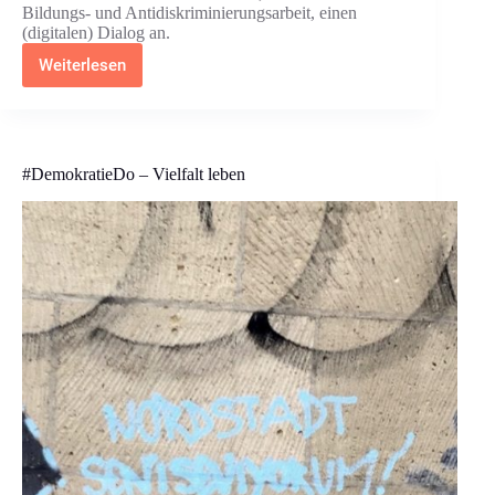
Bildungs- und Antidiskriminierungsarbeit, einen
(digitalen) Dialog an.
Weiterlesen
Veranstaltung:
Über
geschlechtliche
und
sexuelle
Vielfalt:
#DemokratieDo – Vielfalt leben
der
SCHLAU-
Digi-
Dialog