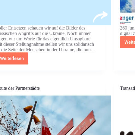
ller Entsetzen schauen wir auf die Bilder des
260 jun
ssischen Angriffs auf die Ukraine. Noch immer
digital
ngen wir um Worte für das eigentlich Unsagbare.
Weit
t dieser Stellungnahme stellen wir uns solidarisch
 die Seite der Menschen in der Ukraine, die nun…
Weiterlesen
Stellungnahme
des
Jugendring
Dortmund
zum
Russischen
ute der Partnerstädte
Transat
Angriffskrieg
auf
die
Ukraine