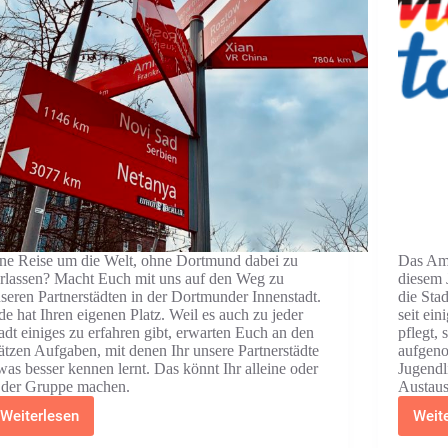
ne Reise um die Welt, ohne Dortmund dabei zu
Das Ame
rlassen? Macht Euch mit uns auf den Weg zu
diesem 
seren Partnerstädten in der Dortmunder Innenstadt.
die Sta
de hat Ihren eigenen Platz. Weil es auch zu jeder
seit ei
adt einiges zu erfahren gibt, erwarten Euch an den
pflegt,
ätzen Aufgaben, mit denen Ihr unsere Partnerstädte
aufgen
was besser kennen lernt. Das könnt Ihr alleine oder
Jugendli
 der Gruppe machen.
Austaus
Weiterlesen
Weit
Route
der