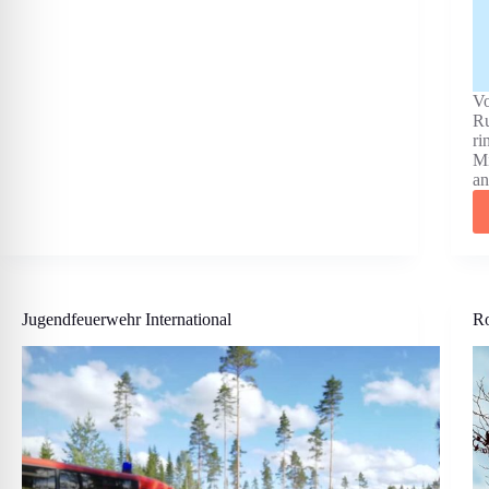
Vo
Ru
ri
Mi
an
Jugendfeuerwehr International
Ro