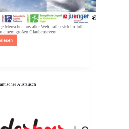
ge Menschen aus aller Welt trafen sich im Juli
 zu einem großen Glaubensevent.
erlesen
Evangelische
Jugend
Dortmund
gestaltet
das
„Global
Youth
Faith
Event“
lantischer Austausch
mit