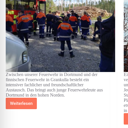
Zwischen unserer Feuerwehr in Dortmund und der
Ei
finnischen Feuerwehr in Grankulla besteht ein
ve
intensiver fachlicher und freundschaftlicher
un
Austausch. Das bringt auch junge Feuerwehrleute aus
Je
Dortmund in den hohen Norden.
St
Pl
Weiterlesen
et
Jugendfeuerwehr
in
International