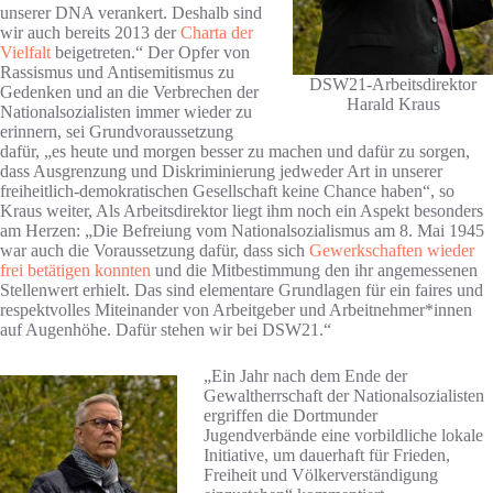
unserer DNA verankert. Deshalb sind
wir auch bereits 2013 der
Charta der
Vielfalt
beigetreten.“ Der Opfer von
Rassismus und Antisemitismus zu
DSW21-Arbeitsdirektor
Gedenken und an die Verbrechen der
Harald Kraus
Nationalsozialisten immer wieder zu
erinnern, sei Grundvoraussetzung
dafür, „es heute und morgen besser zu machen und dafür zu sorgen,
dass Ausgrenzung und Diskriminierung jedweder Art in unserer
freiheitlich-demokratischen Gesellschaft keine Chance haben“, so
Kraus weiter, Als Arbeitsdirektor liegt ihm noch ein Aspekt besonders
am Herzen: „Die Befreiung vom Nationalsozialismus am 8. Mai 1945
war auch die Voraussetzung dafür, dass sich
Gewerkschaften wieder
frei betätigen konnten
und die Mitbestimmung den ihr angemessenen
Stellenwert erhielt. Das sind elementare Grundlagen für ein faires und
respektvolles Miteinander von Arbeitgeber und Arbeitnehmer*innen
auf Augenhöhe. Dafür stehen wir bei DSW21.“
„Ein Jahr nach dem Ende der
Gewaltherrschaft der Nationalsozialisten
ergriffen die Dortmunder
Jugendverbände eine vorbildliche lokale
Initiative, um dauerhaft für Frieden,
Freiheit und Völkerverständigung