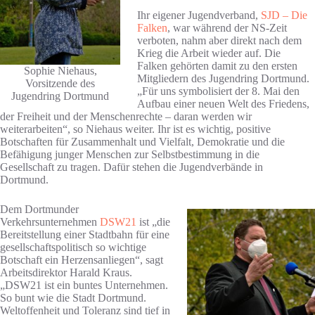
Ihr eigener Jugendverband,
SJD – Die
Falken
, war während der NS-Zeit
verboten, nahm aber direkt nach dem
Krieg die Arbeit wieder auf. Die
Falken gehörten damit zu den ersten
Sophie Niehaus,
Mitgliedern des Jugendring Dortmund.
Vorsitzende des
„Für uns symbolisiert der 8. Mai den
Jugendring Dortmund
Aufbau einer neuen Welt des Friedens,
der Freiheit und der Menschenrechte – daran werden wir
weiterarbeiten“, so Niehaus weiter. Ihr ist es wichtig, positive
Botschaften für Zusammenhalt und Vielfalt, Demokratie und die
Befähigung junger Menschen zur Selbstbestimmung in die
Gesellschaft zu tragen. Dafür stehen die Jugendverbände in
Dortmund.
Dem Dortmunder
Verkehrsunternehmen
DSW21
ist „die
Bereitstellung einer Stadtbahn für eine
gesellschaftspolitisch so wichtige
Botschaft ein Herzensanliegen“, sagt
Arbeitsdirektor Harald Kraus.
„DSW21 ist ein buntes Unternehmen.
So bunt wie die Stadt Dortmund.
Weltoffenheit und Toleranz sind tief in