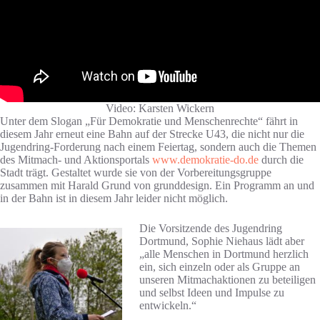
Video: Karsten Wickern
Unter dem Slogan „Für Demokratie und Menschenrechte“ fährt in
diesem Jahr erneut eine Bahn auf der Strecke U43, die nicht nur die
Jugendring-Forderung nach einem Feiertag, sondern auch die Themen
des Mitmach- und Aktionsportals
www.demokratie-do.de
durch die
Stadt trägt. Gestaltet wurde sie von der Vorbereitungsgruppe
zusammen mit Harald Grund von grunddesign. Ein Programm an und
in der Bahn ist in diesem Jahr leider nicht möglich.
Die Vorsitzende des Jugendring
Dortmund, Sophie Niehaus lädt aber
„alle Menschen in Dortmund herzlich
ein, sich einzeln oder als Gruppe an
unseren Mitmachaktionen zu beteiligen
und selbst Ideen und Impulse zu
entwickeln.“