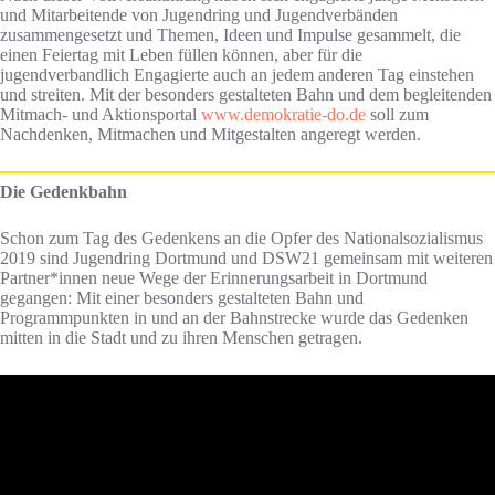
und Mitarbeitende von Jugendring und Jugendverbänden
zusammengesetzt und Themen, Ideen und Impulse gesammelt, die
einen Feiertag mit Leben füllen können, aber für die
jugendverbandlich Engagierte auch an jedem anderen Tag einstehen
und streiten. Mit der besonders gestalteten Bahn und dem begleitenden
Mitmach- und Aktionsportal
www.demokratie-do.de
soll zum
Nachdenken, Mitmachen und Mitgestalten angeregt werden.
Die Gedenkbahn
Schon zum Tag des Gedenkens an die Opfer des Nationalsozialismus
2019 sind Jugendring Dortmund und DSW21 gemeinsam mit weiteren
Partner*innen neue Wege der Erinnerungsarbeit in Dortmund
gegangen: Mit einer besonders gestalteten Bahn und
Programmpunkten in und an der Bahnstrecke wurde das Gedenken
mitten in die Stadt und zu ihren Menschen getragen.