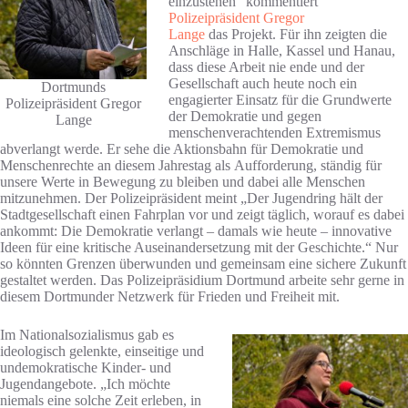
einzustehen“ kommentiert
Polizeipräsident Gregor
Lange
das Projekt. Für ihn zeigten die
Anschläge in Halle, Kassel und Hanau,
dass diese Arbeit nie ende und der
Gesellschaft auch heute noch ein
Dortmunds
engagierter Einsatz für die Grundwerte
Polizeipräsident Gregor
der Demokratie und gegen
Lange
menschenverachtenden Extremismus
abverlangt werde. Er sehe die Aktionsbahn für Demokratie und
Menschenrechte an diesem Jahrestag als Aufforderung, ständig für
unsere Werte in Bewegung zu bleiben und dabei alle Menschen
mitzunehmen. Der Polizeipräsident meint „Der Jugendring hält der
Stadtgesellschaft einen Fahrplan vor und zeigt täglich, worauf es dabei
ankommt: Die Demokratie verlangt – damals wie heute – innovative
Ideen für eine kritische Auseinandersetzung mit der Geschichte.“ Nur
so könnten Grenzen überwunden und gemeinsam eine sichere Zukunft
gestaltet werden. Das Polizeipräsidium Dortmund arbeite sehr gerne in
diesem Dortmunder Netzwerk für Frieden und Freiheit mit.
Im Nationalsozialismus gab es
ideologisch gelenkte, einseitige und
undemokratische Kinder- und
Jugendangebote. „Ich möchte
niemals eine solche Zeit erleben, in