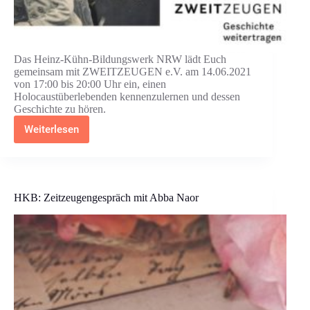
Das Heinz-Kühn-Bildungswerk NRW lädt Euch
gemeinsam mit ZWEITZEUGEN e.V. am 14.06.2021
von 17:00 bis 20:00 Uhr ein, einen
Holocaustüberlebenden kennenzulernen und dessen
Geschichte zu hören.
Weiterlesen
HKB:
ZWEITZEUGEN.
Wenn
die
Zeugen
schweigen,
HKB: Zeitzeugengespräch mit Abba Naor
übernimmst
Du
Verantwortung