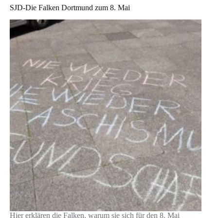
Feiertag
SJD-Die Falken Dortmund zum 8. Mai
sein!
Hier erklären die Falken, warum sie sich für den 8. Mai