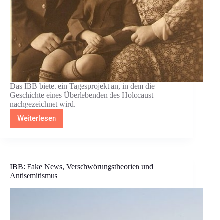
Das IBB bietet ein Tagesprojekt an, in dem die
Geschichte eines Überlebenden des Holocaust
nachgezeichnet wird.
Weiterlesen
IBB:
Herman
Neudorf–
Ein
Junge
aus
IBB: Fake News, Verschwörungstheorien und
Gelsenkirchen
Antisemitismus