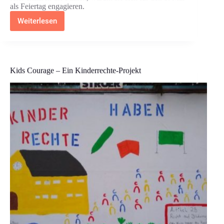
als Feiertag engagieren.
Weiterlesen
SJD-
Die
Falken
Dortmund
zum
8.
Kids Courage – Ein Kinderrechte-Projekt
Mai